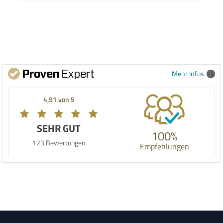
Mehr Infos
4,91 von 5
SEHR GUT
100%
123 Bewertungen
Empfehlungen
Footer