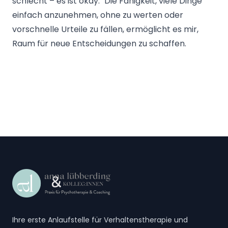
schlecht – es ist okay." Die Fähigkeit, viele Dinge
einfach anzunehmen, ohne zu werten oder
vorschnelle Urteile zu fällen, ermöglicht es mir,
Raum für neue Entscheidungen zu schaffen.
Footer
Ihre erste Anlaufstelle für Verhaltenstherapie und