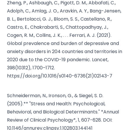
Zheng, P., Ashbaugh, C., Pigott, D. M., Abbafati, C.,
Adolph, C., Amlag, J. O., Aravkin, A. Y., Bang-Jensen,
B. L., Bertolacci, G. J., Bloom, S. S., Castellano, R.,
Castro, E., Chakrabarti, S., Chattopadhyay, J.,
Cogen, R. M., Collins, J. K., . . . Ferrari, A. J. (2021).
Global prevalence and burden of depressive and
anxiety disorders in 204 countries and territories in
2020 due to the COVID-19 pandemic. Lancet,
398(10312), 1700–1712.
https://doi.org/10.1016/s0140-6736(21)02143-7
Schneiderman, N., Ironson, G., & Siegel, S. D.
(2005).** "Stress and Health: Psychological,
Behavioral, and Biological Determinants." *Annual
Review of Clinical Psychology*, 1, 607-628. DOI:
10.1146/annurev.clinpsy.1.102803.144141