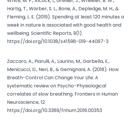
White, M. P., Alcock, I., Grellier, J., Wheeler, B. W.,
Hartig, T., Warber, S. L., Bone, A., Depledge, M. H., &
Fleming, L. E. (2019). Spending at least 120 minutes a
week in nature is associated with good health and
wellbeing. Scientific Reports, 9(1).
https://doi.org/10.1038/s41598-019-44097-3
Zaccaro, A., Piarulli, A., Laurino, M., Garbella, E.,
Menicucci, D., Neri, B., & Gemignani, A. (2018). How
Breath-Control Can Change Your Life: A
systematic review on Psycho-Physiological
correlates of slow breathing. Frontiers in Human
Neuroscience, 12.
https://doi.org/10.3389/fnhum.2018.00353